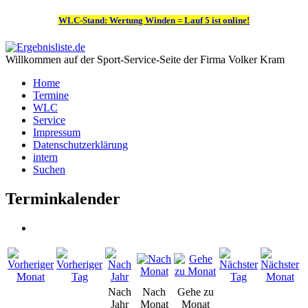
WLC-Stand: Wertung Winden = Lauf 5 ist online!
Willkommen auf der Sport-Service-Seite der Firma Volker Kram
Home
Termine
WLC
Service
Impressum
Datenschutzerklärung
intern
Suchen
Terminkalender
Nach
Nach
Gehe zu
Jahr
Monat
Monat