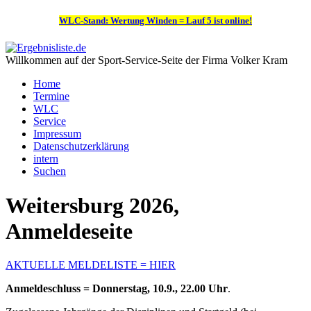
WLC-Stand: Wertung Winden = Lauf 5 ist online!
Willkommen auf der Sport-Service-Seite der Firma Volker Kram
Home
Termine
WLC
Service
Impressum
Datenschutzerklärung
intern
Suchen
Weitersburg 2026,
Anmeldeseite
AKTUELLE MELDELISTE = HIER
Anmeldeschluss = Donnerstag, 10.9., 22.00 Uhr
.