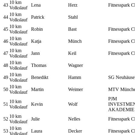
10 km
43
Lena
Herz
Fitnesspark C
Volkslauf
10 km
44
Patrick
Stahl
Volkslauf
10 km
45
Robin
Bast
Fitnesspark C
Volkslauf
10 km
46
Katja
Münch
Fitnesspark C
Volkslauf
10 km
47
Jann
Keil
Fitnesspark C
Volkslauf
10 km
48
Thomas
Wagner
Volkslauf
10 km
49
Benedikt
Hamm
SG Neuhäuse
Volkslauf
10 km
50
Martin
Weimer
MTV Münch
Volkslauf
PJM
10 km
51
Kevin
Wolf
INVESTME
Volkslauf
AKADEMIE
10 km
52
Julie
Nelles
Fitnesspark C
Volkslauf
10 km
53
Laura
Decker
Fitnesspark C
Volkslauf