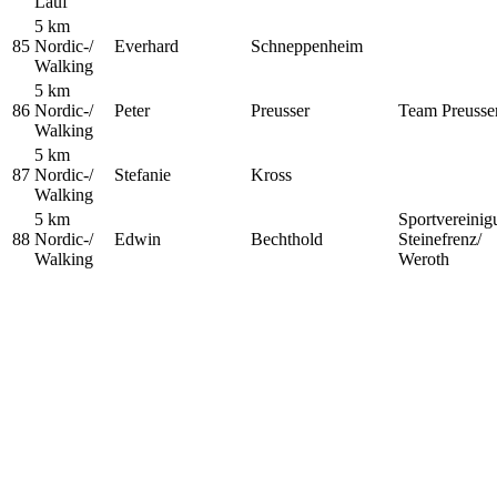
Lauf
5 km
85
Nordic-/
Everhard
Schneppenheim
Walking
5 km
86
Nordic-/
Peter
Preusser
Team Preusse
Walking
5 km
87
Nordic-/
Stefanie
Kross
Walking
5 km
Sportvereinig
88
Nordic-/
Edwin
Bechthold
Steinefrenz/
Walking
Weroth