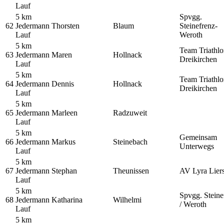
Lauf
5 km
Spvgg.
62
Jedermann
Thorsten
Blaum
Steinefrenz-
Lauf
Weroth
5 km
Team Triathl
63
Jedermann
Maren
Hollnack
Dreikirchen
Lauf
5 km
Team Triathl
64
Jedermann
Dennis
Hollnack
Dreikirchen
Lauf
5 km
65
Jedermann
Marleen
Radzuweit
Lauf
5 km
Gemeinsam
66
Jedermann
Markus
Steinebach
Unterwegs
Lauf
5 km
67
Jedermann
Stephan
Theunissen
AV Lyra Lier
Lauf
5 km
Spvgg. Steine
68
Jedermann
Katharina
Wilhelmi
/ Weroth
Lauf
5 km