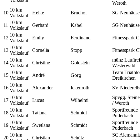
Volkslauf
Weroth
10 km
10
Heike
Bruchof
SG Neuhäuse
Volkslauf
10 km
11
Gerhard
Kabel
SG Neuhäuse
Volkslauf
10 km
12
Emily
Ferdinand
Fitnesspark C
Volkslauf
10 km
13
Cornelia
Stopp
Fitnesspark C
Volkslauf
10 km
münz Lauftref
14
Christine
Goldstein
Volkslauf
Westerwald
10 km
Team Triathl
15
André
Görg
Volkslauf
Dreikirchen
10 km
16
Alexander
Ickenroth
SV Niederelb
Volkslauf
10 km
Spvgg. Steine
17
Lucas
Wilhelmi
Volkslauf
/ Weroth
10 km
Sportfreunde
18
Tatjana
Schmidt
Volkslauf
Puderbach
10 km
Sportfreunde
19
Swetlana
Schmidt
Volkslauf
Puderbach
10 km
SC Alemanni
20
Christian
Schütz