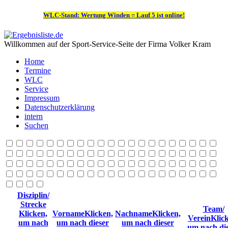
WLC-Stand: Wertung Winden = Lauf 5 ist online!
Willkommen auf der Sport-Service-Seite der Firma Volker Kram
Home
Termine
WLC
Service
Impressum
Datenschutzerklärung
intern
Suchen
Disziplin/
Strecke
Team/
Klicken,
Vorname
Klicken,
Nachname
Klicken,
Verein
Klic
um nach
um nach dieser
um nach dieser
um nach di