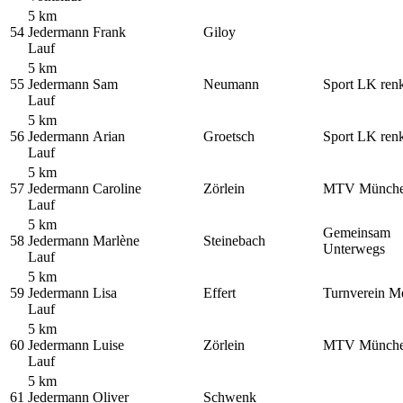
5 km
54
Jedermann
Frank
Giloy
Lauf
5 km
55
Jedermann
Sam
Neumann
Sport LK ren
Lauf
5 km
56
Jedermann
Arian
Groetsch
Sport LK ren
Lauf
5 km
57
Jedermann
Caroline
Zörlein
MTV Münch
Lauf
5 km
Gemeinsam
58
Jedermann
Marlène
Steinebach
Unterwegs
Lauf
5 km
59
Jedermann
Lisa
Effert
Turnverein M
Lauf
5 km
60
Jedermann
Luise
Zörlein
MTV Münch
Lauf
5 km
61
Jedermann
Oliver
Schwenk