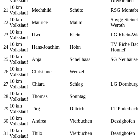
Volkslauf
Dreikirchen
10 km
21
Mechthild
Schütz
RSG Montaba
Volkslauf
10 km
Spvgg Steinef
22
Maurice
Mallm
Volkslauf
Weroth
10 km
23
Uwe
Klein
LG Rhein-Wi
Volkslauf
10 km
TV Eiche Ba
24
Hans-Joachim
Höhn
Volkslauf
Honnef
10 km
25
Anja
Schellhaas
SG Neuhäuse
Volkslauf
10 km
26
Christiane
Wenzel
Volkslauf
10 km
27
Chiara
Schlag
LG Dornburg
Volkslauf
10 km
28
Thomas
Sonntag
Volkslauf
10 km
29
Jörg
Dittrich
LT Puderbac
Volkslauf
10 km
30
Andrea
Vierbuchen
Dessighofen
Volkslauf
10 km
31
Thilo
Vierbuchen
Dessighofen
Volkslauf