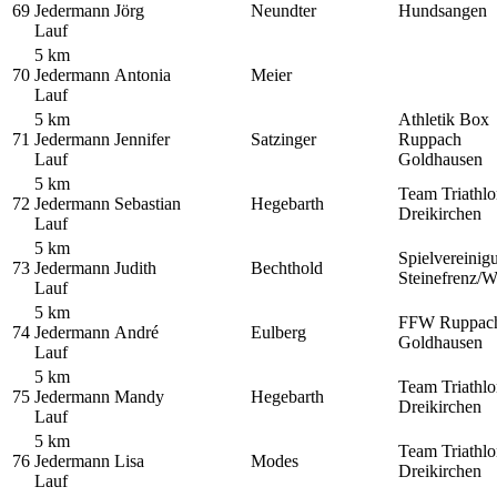
69
Jedermann
Jörg
Neundter
Hundsangen
Lauf
5 km
70
Jedermann
Antonia
Meier
Lauf
5 km
Athletik Box
71
Jedermann
Jennifer
Satzinger
Ruppach
Lauf
Goldhausen
5 km
Team Triathl
72
Jedermann
Sebastian
Hegebarth
Dreikirchen
Lauf
5 km
Spielvereinig
73
Jedermann
Judith
Bechthold
Steinefrenz/W
Lauf
5 km
FFW Ruppac
74
Jedermann
André
Eulberg
Goldhausen
Lauf
5 km
Team Triathl
75
Jedermann
Mandy
Hegebarth
Dreikirchen
Lauf
5 km
Team Triathl
76
Jedermann
Lisa
Modes
Dreikirchen
Lauf