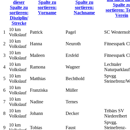
dieser
Spalte zu
Spalte zu
Spalte z
Spalte zu
sortieren:
sortieren:
sortieren: T
sortieren:
Vorname
Nachname
Verein
Disziplin/
Strecke
10 km
1
Patrick
Pagel
SC Westerno
Volkslauf
10 km
2
Hanna
Neuroth
Fitnesspark C
Volkslauf
10 km
3
Maileen
Ersfeld
Fitnesspark C
Volkslauf
10 km
Lechtaler
4
Ramona
Wagner
Volkslauf
Naturparklauf
10 km
Spvgg
5
Matthias
Bechthold
Volkslauf
Steinefrenz/W
10 km
6
Franziska
Müller
Volkslauf
10 km
7
Nadine
Ternes
Volkslauf
10 km
Tribärs SV
8
Johann
Decker
Volkslauf
Niederelbert
Spvgg.
10 km
9
Tobias
Faust
Steinefrenz-