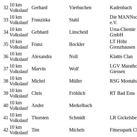
10 km
32
Gerhard
Vierbuchen
Kadenbach
Volkslauf
10 km
Die MANNsc
33
Franziska
Stahl
Volkslauf
e.V.
10 km
Ursa-Chemie
34
Gebhard
Linscheid
Volkslauf
GmbH
10 km
LT Höhr
35
Franz
Bockler
Volkslauf
Grenzhausen
10 km
36
Alexandra
Noll
Klattis Clan
Volkslauf
10 km
LGV Marath
37
Marvin
Wolf
Volkslauf
Giessen
10 km
38
Michel
Müller
RSG Montaba
Volkslauf
10 km
39
Chris
Fröhlich
RT Bad Ems
Volkslauf
10 km
40
Andre
Merkelbach
Volkslauf
10 km
41
Thorsten
Schmidt
LR Gickelsbe
Volkslauf
10 km
42
Tim
Michels
Fitnesspark C
Volkslauf