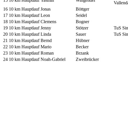
15
10 km Hauptlauf
Yasmin
Wingender
Vallend
16
10 km Hauptlauf
Jonas
Böttger
17
10 km Hauptlauf
Leon
Seidel
18
10 km Hauptlauf
Clemens
Bogner
19
10 km Hauptlauf
Jenny
Stötzer
TuS Si
20
10 km Hauptlauf
Linda
Sauer
TuS Si
21
10 km Hauptlauf
Bernd
Hübner
22
10 km Hauptlauf
Mario
Becker
23
10 km Hauptlauf
Roman
Brzank
24
10 km Hauptlauf
Noah-Gabriel
Zweibrücker