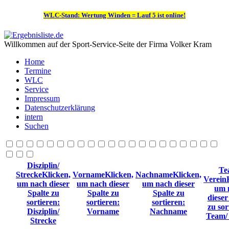
WLC-Stand: Wertung Winden = Lauf 5 ist online!
Willkommen auf der Sport-Service-Seite der Firma Volker Kram
Home
Termine
WLC
Service
Impressum
Datenschutzerklärung
intern
Suchen
Disziplin/
Te
Strecke
Klicken,
Vorname
Klicken,
Nachname
Klicken,
Verein
um nach dieser
um nach dieser
um nach dieser
um 
Spalte zu
Spalte zu
Spalte zu
dieser
sortieren:
sortieren:
sortieren:
zu sor
Disziplin/
Vorname
Nachname
Team/
Strecke