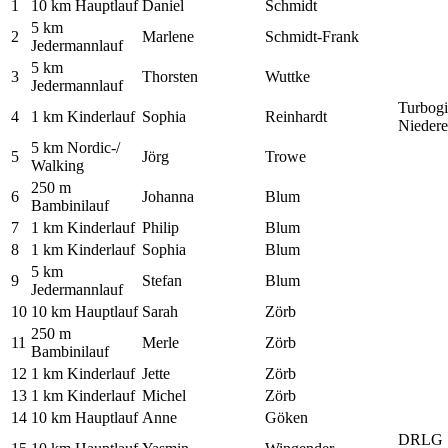
1
10 km Hauptlauf
Daniel
Schmidt
5 km
2
Marlene
Schmidt-Frank
Jedermannlauf
5 km
3
Thorsten
Wuttke
Jedermannlauf
Turbog
4
1 km Kinderlauf
Sophia
Reinhardt
Niedere
5 km Nordic-/
5
Jörg
Trowe
Walking
250 m
6
Johanna
Blum
Bambinilauf
7
1 km Kinderlauf
Philip
Blum
8
1 km Kinderlauf
Sophia
Blum
5 km
9
Stefan
Blum
Jedermannlauf
10
10 km Hauptlauf
Sarah
Zörb
250 m
11
Merle
Zörb
Bambinilauf
12
1 km Kinderlauf
Jette
Zörb
13
1 km Kinderlauf
Michel
Zörb
14
10 km Hauptlauf
Anne
Göken
DRLG