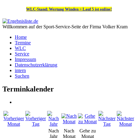
WLC-Stand: Wertung Winden = Lauf 5 ist online!
Willkommen auf der Sport-Service-Seite der Firma Volker Kram
Home
Termine
WLC
Service
Impressum
Datenschutzerklärung
intern
Suchen
Terminkalender
Nach
Nach
Gehe zu
Jahr
Monat
Monat