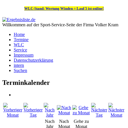
WLC-Stand: Wertung Winden = Lauf 5 ist online!
Willkommen auf der Sport-Service-Seite der Firma Volker Kram
Home
Termine
WLC
Service
Impressum
Datenschutzerklärung
intern
Suchen
Terminkalender
Nach
Nach
Gehe zu
Jahr
Monat
Monat