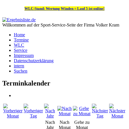
WLC-Stand: Wertung Winden = Lauf 5 ist online!
Willkommen auf der Sport-Service-Seite der Firma Volker Kram
Home
Termine
WLC
Service
Impressum
Datenschutzerklärung
intern
Suchen
Terminkalender
Nach
Nach
Gehe zu
Jahr
Monat
Monat