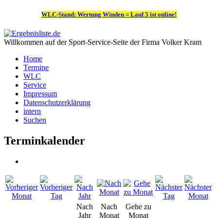
WLC-Stand: Wertung Winden = Lauf 5 ist online!
Willkommen auf der Sport-Service-Seite der Firma Volker Kram
Home
Termine
WLC
Service
Impressum
Datenschutzerklärung
intern
Suchen
Terminkalender
Nach
Nach
Gehe zu
Jahr
Monat
Monat