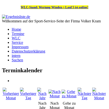
WLC-Stand: Wertung Winden = Lauf 5 ist online!
Willkommen auf der Sport-Service-Seite der Firma Volker Kram
Home
Termine
WLC
Service
Impressum
Datenschutzerklärung
intern
Suchen
Terminkalender
Nach
Nach
Gehe zu
Jahr
Monat
Monat