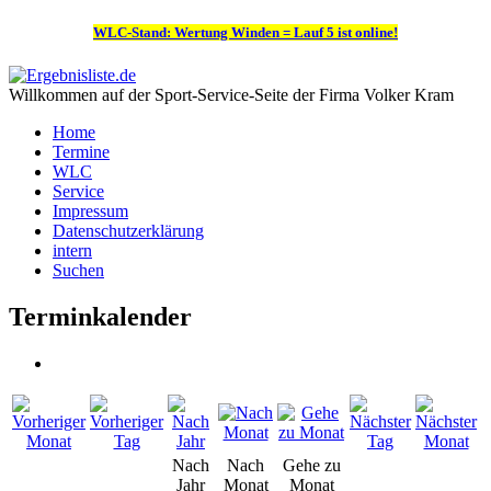
WLC-Stand: Wertung Winden = Lauf 5 ist online!
Willkommen auf der Sport-Service-Seite der Firma Volker Kram
Home
Termine
WLC
Service
Impressum
Datenschutzerklärung
intern
Suchen
Terminkalender
Nach
Nach
Gehe zu
Jahr
Monat
Monat