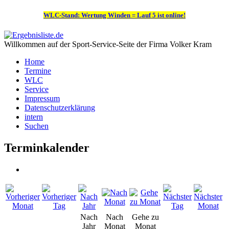
WLC-Stand: Wertung Winden = Lauf 5 ist online!
Willkommen auf der Sport-Service-Seite der Firma Volker Kram
Home
Termine
WLC
Service
Impressum
Datenschutzerklärung
intern
Suchen
Terminkalender
Nach
Nach
Gehe zu
Jahr
Monat
Monat