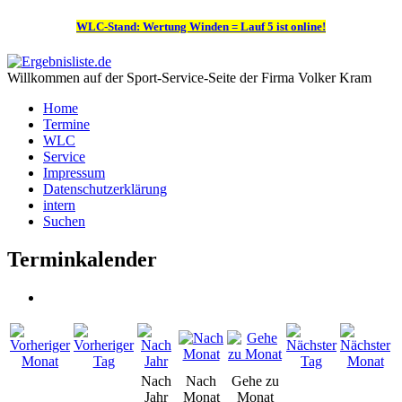
WLC-Stand: Wertung Winden = Lauf 5 ist online!
Willkommen auf der Sport-Service-Seite der Firma Volker Kram
Home
Termine
WLC
Service
Impressum
Datenschutzerklärung
intern
Suchen
Terminkalender
Nach
Nach
Gehe zu
Jahr
Monat
Monat