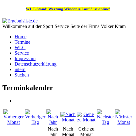
WLC-Stand: Wertung Winden = Lauf 5 ist online!
Willkommen auf der Sport-Service-Seite der Firma Volker Kram
Home
Termine
WLC
Service
Impressum
Datenschutzerklärung
intern
Suchen
Terminkalender
Nach
Nach
Gehe zu
Jahr
Monat
Monat