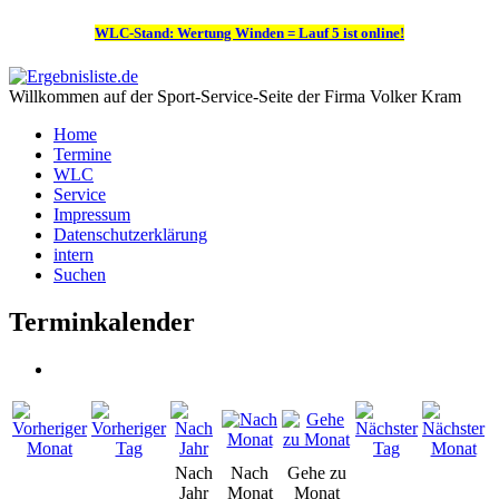
WLC-Stand: Wertung Winden = Lauf 5 ist online!
Willkommen auf der Sport-Service-Seite der Firma Volker Kram
Home
Termine
WLC
Service
Impressum
Datenschutzerklärung
intern
Suchen
Terminkalender
Nach
Nach
Gehe zu
Jahr
Monat
Monat