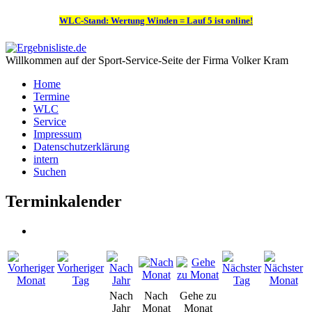
WLC-Stand: Wertung Winden = Lauf 5 ist online!
Willkommen auf der Sport-Service-Seite der Firma Volker Kram
Home
Termine
WLC
Service
Impressum
Datenschutzerklärung
intern
Suchen
Terminkalender
Nach
Nach
Gehe zu
Jahr
Monat
Monat