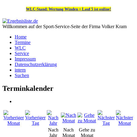
WLC-Stand: Wertung Winden = Lauf 5 ist online!
Willkommen auf der Sport-Service-Seite der Firma Volker Kram
Home
Termine
WLC
Service
Impressum
Datenschutzerklärung
intern
Suchen
Terminkalender
Nach
Nach
Gehe zu
Jahr
Monat
Monat