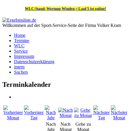
WLC-Stand: Wertung Winden = Lauf 5 ist online!
Willkommen auf der Sport-Service-Seite der Firma Volker Kram
Home
Termine
WLC
Service
Impressum
Datenschutzerklärung
intern
Suchen
Terminkalender
Nach
Nach
Gehe zu
Jahr
Monat
Monat