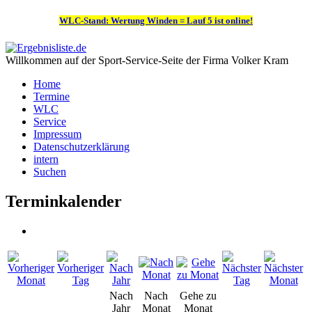
WLC-Stand: Wertung Winden = Lauf 5 ist online!
Willkommen auf der Sport-Service-Seite der Firma Volker Kram
Home
Termine
WLC
Service
Impressum
Datenschutzerklärung
intern
Suchen
Terminkalender
Nach
Nach
Gehe zu
Jahr
Monat
Monat