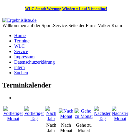
WLC-Stand: Wertung Winden = Lauf 5 ist online!
Willkommen auf der Sport-Service-Seite der Firma Volker Kram
Home
Termine
WLC
Service
Impressum
Datenschutzerklärung
intern
Suchen
Terminkalender
Nach
Nach
Gehe zu
Jahr
Monat
Monat