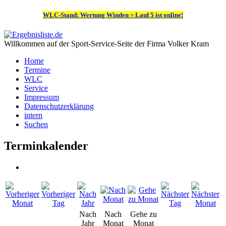
WLC-Stand: Wertung Winden = Lauf 5 ist online!
Willkommen auf der Sport-Service-Seite der Firma Volker Kram
Home
Termine
WLC
Service
Impressum
Datenschutzerklärung
intern
Suchen
Terminkalender
Nach
Nach
Gehe zu
Jahr
Monat
Monat