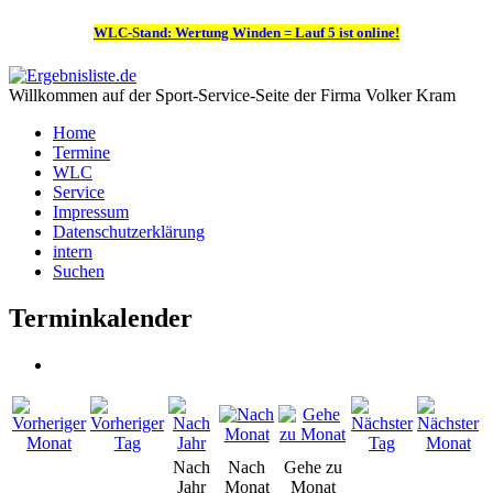
WLC-Stand: Wertung Winden = Lauf 5 ist online!
Willkommen auf der Sport-Service-Seite der Firma Volker Kram
Home
Termine
WLC
Service
Impressum
Datenschutzerklärung
intern
Suchen
Terminkalender
Nach
Nach
Gehe zu
Jahr
Monat
Monat