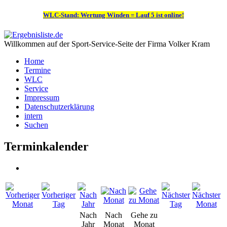
WLC-Stand: Wertung Winden = Lauf 5 ist online!
Willkommen auf der Sport-Service-Seite der Firma Volker Kram
Home
Termine
WLC
Service
Impressum
Datenschutzerklärung
intern
Suchen
Terminkalender
Nach
Nach
Gehe zu
Jahr
Monat
Monat