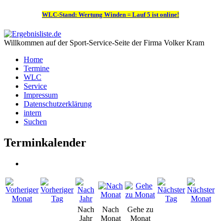
WLC-Stand: Wertung Winden = Lauf 5 ist online!
Willkommen auf der Sport-Service-Seite der Firma Volker Kram
Home
Termine
WLC
Service
Impressum
Datenschutzerklärung
intern
Suchen
Terminkalender
Nach
Nach
Gehe zu
Jahr
Monat
Monat