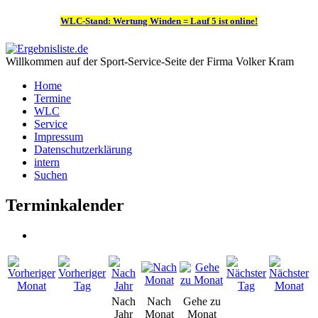
WLC-Stand: Wertung Winden = Lauf 5 ist online!
Willkommen auf der Sport-Service-Seite der Firma Volker Kram
Home
Termine
WLC
Service
Impressum
Datenschutzerklärung
intern
Suchen
Terminkalender
Nach
Nach
Gehe zu
Jahr
Monat
Monat