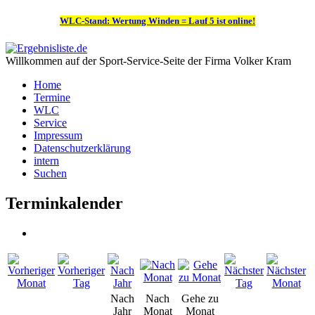
WLC-Stand: Wertung Winden = Lauf 5 ist online!
Willkommen auf der Sport-Service-Seite der Firma Volker Kram
Home
Termine
WLC
Service
Impressum
Datenschutzerklärung
intern
Suchen
Terminkalender
Nach
Nach
Gehe zu
Jahr
Monat
Monat