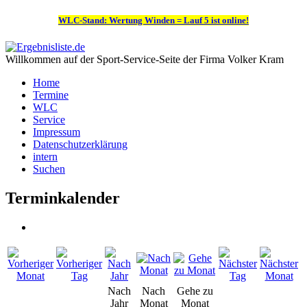
WLC-Stand: Wertung Winden = Lauf 5 ist online!
Willkommen auf der Sport-Service-Seite der Firma Volker Kram
Home
Termine
WLC
Service
Impressum
Datenschutzerklärung
intern
Suchen
Terminkalender
Nach
Nach
Gehe zu
Jahr
Monat
Monat