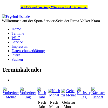
WLC-Stand: Wertung Winden = Lauf 5 ist online!
Willkommen auf der Sport-Service-Seite der Firma Volker Kram
Home
Termine
WLC
Service
Impressum
Datenschutzerklärung
intern
Suchen
Terminkalender
Nach
Nach
Gehe zu
Jahr
Monat
Monat