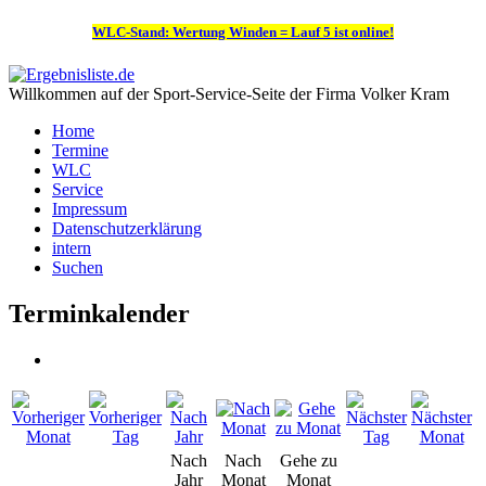
WLC-Stand: Wertung Winden = Lauf 5 ist online!
Willkommen auf der Sport-Service-Seite der Firma Volker Kram
Home
Termine
WLC
Service
Impressum
Datenschutzerklärung
intern
Suchen
Terminkalender
Nach
Nach
Gehe zu
Jahr
Monat
Monat