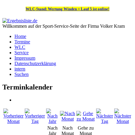
WLC-Stand: Wertung Winden = Lauf 5 ist online!
Willkommen auf der Sport-Service-Seite der Firma Volker Kram
Home
Termine
WLC
Service
Impressum
Datenschutzerklärung
intern
Suchen
Terminkalender
Nach
Nach
Gehe zu
Jahr
Monat
Monat