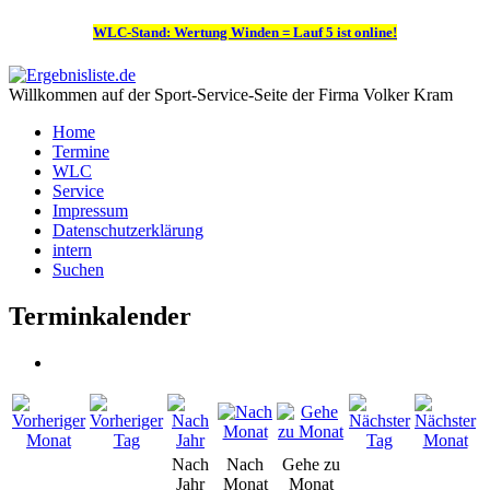
WLC-Stand: Wertung Winden = Lauf 5 ist online!
Willkommen auf der Sport-Service-Seite der Firma Volker Kram
Home
Termine
WLC
Service
Impressum
Datenschutzerklärung
intern
Suchen
Terminkalender
Nach
Nach
Gehe zu
Jahr
Monat
Monat