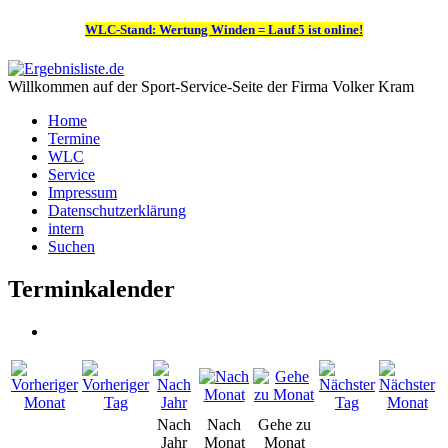
WLC-Stand: Wertung Winden = Lauf 5 ist online!
Willkommen auf der Sport-Service-Seite der Firma Volker Kram
Home
Termine
WLC
Service
Impressum
Datenschutzerklärung
intern
Suchen
Terminkalender
Nach
Nach
Gehe zu
Jahr
Monat
Monat