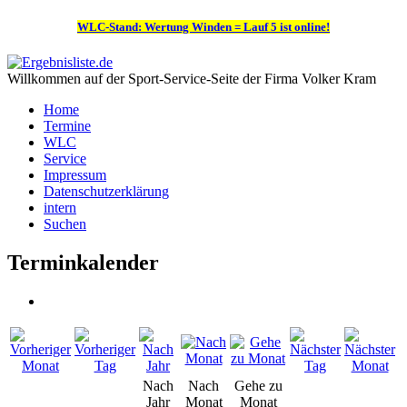
WLC-Stand: Wertung Winden = Lauf 5 ist online!
Willkommen auf der Sport-Service-Seite der Firma Volker Kram
Home
Termine
WLC
Service
Impressum
Datenschutzerklärung
intern
Suchen
Terminkalender
Nach
Nach
Gehe zu
Jahr
Monat
Monat