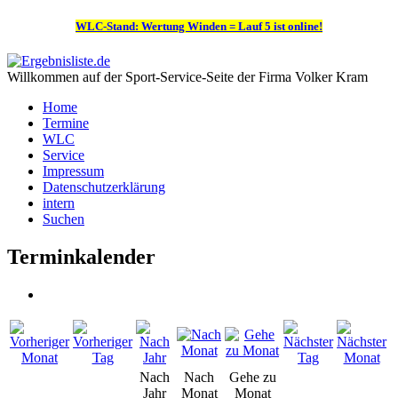
WLC-Stand: Wertung Winden = Lauf 5 ist online!
Willkommen auf der Sport-Service-Seite der Firma Volker Kram
Home
Termine
WLC
Service
Impressum
Datenschutzerklärung
intern
Suchen
Terminkalender
Nach
Nach
Gehe zu
Jahr
Monat
Monat