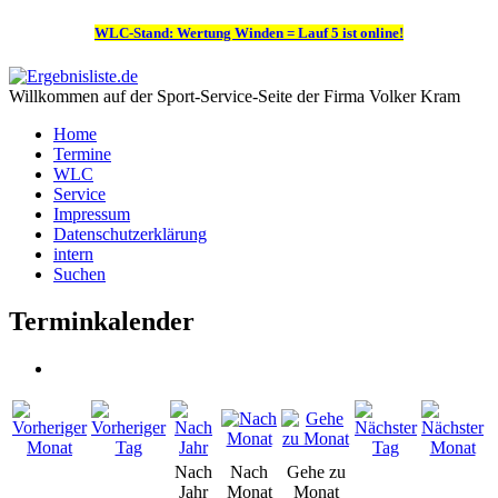
WLC-Stand: Wertung Winden = Lauf 5 ist online!
Willkommen auf der Sport-Service-Seite der Firma Volker Kram
Home
Termine
WLC
Service
Impressum
Datenschutzerklärung
intern
Suchen
Terminkalender
Nach
Nach
Gehe zu
Jahr
Monat
Monat