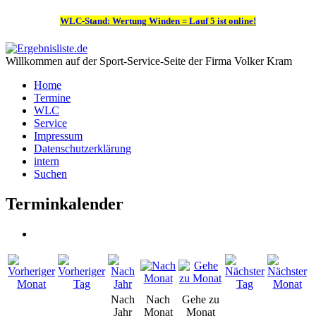
WLC-Stand: Wertung Winden = Lauf 5 ist online!
Willkommen auf der Sport-Service-Seite der Firma Volker Kram
Home
Termine
WLC
Service
Impressum
Datenschutzerklärung
intern
Suchen
Terminkalender
Nach
Nach
Gehe zu
Jahr
Monat
Monat