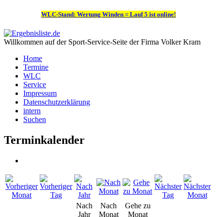
WLC-Stand: Wertung Winden = Lauf 5 ist online!
Willkommen auf der Sport-Service-Seite der Firma Volker Kram
Home
Termine
WLC
Service
Impressum
Datenschutzerklärung
intern
Suchen
Terminkalender
Nach
Nach
Gehe zu
Jahr
Monat
Monat