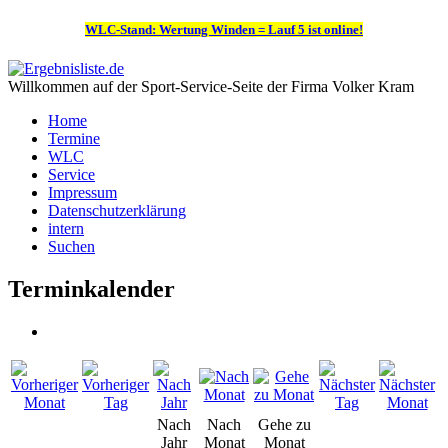
WLC-Stand: Wertung Winden = Lauf 5 ist online!
Willkommen auf der Sport-Service-Seite der Firma Volker Kram
Home
Termine
WLC
Service
Impressum
Datenschutzerklärung
intern
Suchen
Terminkalender
Nach
Nach
Gehe zu
Jahr
Monat
Monat