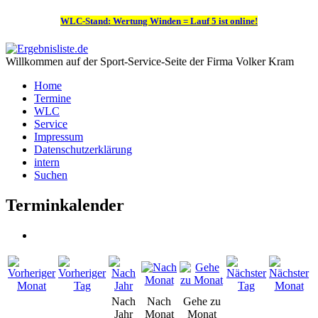
WLC-Stand: Wertung Winden = Lauf 5 ist online!
Willkommen auf der Sport-Service-Seite der Firma Volker Kram
Home
Termine
WLC
Service
Impressum
Datenschutzerklärung
intern
Suchen
Terminkalender
Nach
Nach
Gehe zu
Jahr
Monat
Monat