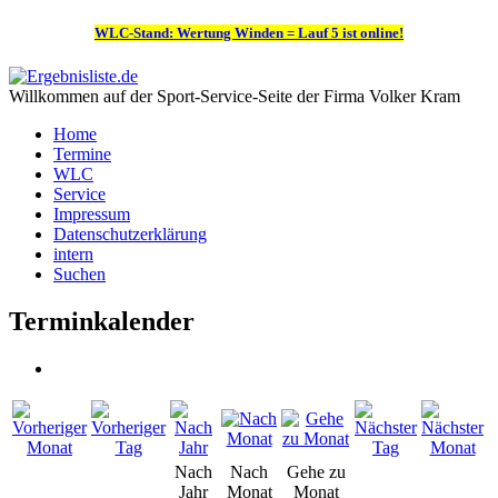
WLC-Stand: Wertung Winden = Lauf 5 ist online!
Willkommen auf der Sport-Service-Seite der Firma Volker Kram
Home
Termine
WLC
Service
Impressum
Datenschutzerklärung
intern
Suchen
Terminkalender
Nach
Nach
Gehe zu
Jahr
Monat
Monat