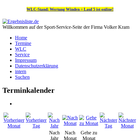
WLC-Stand: Wertung Winden = Lauf 5 ist online!
Willkommen auf der Sport-Service-Seite der Firma Volker Kram
Home
Termine
WLC
Service
Impressum
Datenschutzerklärung
intern
Suchen
Terminkalender
Nach
Nach
Gehe zu
Jahr
Monat
Monat