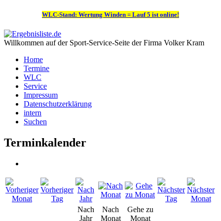
WLC-Stand: Wertung Winden = Lauf 5 ist online!
Willkommen auf der Sport-Service-Seite der Firma Volker Kram
Home
Termine
WLC
Service
Impressum
Datenschutzerklärung
intern
Suchen
Terminkalender
Nach
Nach
Gehe zu
Jahr
Monat
Monat