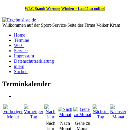
WLC-Stand: Wertung Winden = Lauf 5 ist online!
Willkommen auf der Sport-Service-Seite der Firma Volker Kram
Home
Termine
WLC
Service
Impressum
Datenschutzerklärung
intern
Suchen
Terminkalender
Nach
Nach
Gehe zu
Jahr
Monat
Monat