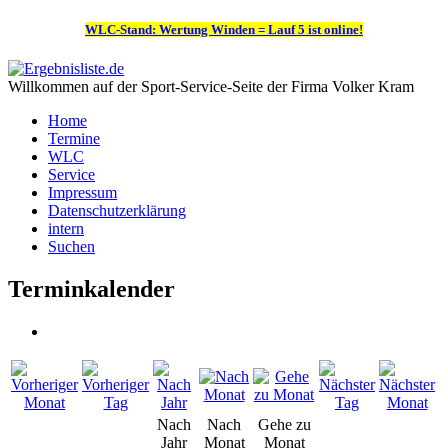
WLC-Stand: Wertung Winden = Lauf 5 ist online!
Willkommen auf der Sport-Service-Seite der Firma Volker Kram
Home
Termine
WLC
Service
Impressum
Datenschutzerklärung
intern
Suchen
Terminkalender
Nach
Nach
Gehe zu
Jahr
Monat
Monat