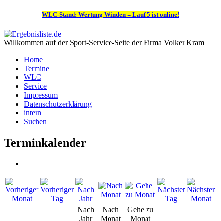
WLC-Stand: Wertung Winden = Lauf 5 ist online!
Willkommen auf der Sport-Service-Seite der Firma Volker Kram
Home
Termine
WLC
Service
Impressum
Datenschutzerklärung
intern
Suchen
Terminkalender
Nach
Nach
Gehe zu
Jahr
Monat
Monat