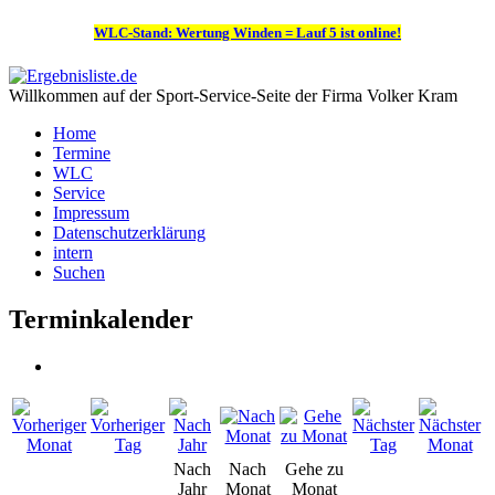
WLC-Stand: Wertung Winden = Lauf 5 ist online!
Willkommen auf der Sport-Service-Seite der Firma Volker Kram
Home
Termine
WLC
Service
Impressum
Datenschutzerklärung
intern
Suchen
Terminkalender
Nach
Nach
Gehe zu
Jahr
Monat
Monat