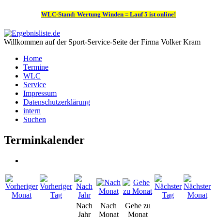
WLC-Stand: Wertung Winden = Lauf 5 ist online!
Willkommen auf der Sport-Service-Seite der Firma Volker Kram
Home
Termine
WLC
Service
Impressum
Datenschutzerklärung
intern
Suchen
Terminkalender
Nach
Nach
Gehe zu
Jahr
Monat
Monat