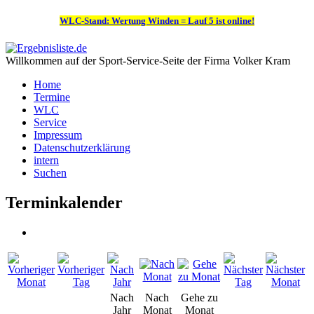
WLC-Stand: Wertung Winden = Lauf 5 ist online!
Willkommen auf der Sport-Service-Seite der Firma Volker Kram
Home
Termine
WLC
Service
Impressum
Datenschutzerklärung
intern
Suchen
Terminkalender
Nach
Nach
Gehe zu
Jahr
Monat
Monat