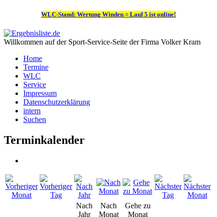
WLC-Stand: Wertung Winden = Lauf 5 ist online!
Willkommen auf der Sport-Service-Seite der Firma Volker Kram
Home
Termine
WLC
Service
Impressum
Datenschutzerklärung
intern
Suchen
Terminkalender
Nach
Nach
Gehe zu
Jahr
Monat
Monat