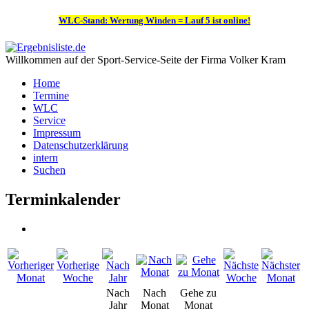
WLC-Stand: Wertung Winden = Lauf 5 ist online!
Willkommen auf der Sport-Service-Seite der Firma Volker Kram
Home
Termine
WLC
Service
Impressum
Datenschutzerklärung
intern
Suchen
Terminkalender
Nach
Nach
Gehe zu
Jahr
Monat
Monat