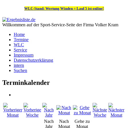
WLC-Stand: Wertung Winden = Lauf 5 ist online!
Willkommen auf der Sport-Service-Seite der Firma Volker Kram
Home
Termine
WLC
Service
Impressum
Datenschutzerklärung
intern
Suchen
Terminkalender
Nach
Nach
Gehe zu
Jahr
Monat
Monat